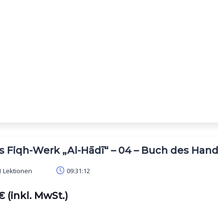
s Fiqh-Werk „Al-Hādī“ – 04 – Buch des Hande
 Lektionen
09:31:12
 (inkl. MwSt.)