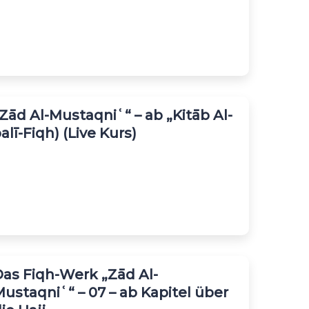
Zād Al-Mustaqniʿ“ – ab „Kitāb Al-
lī-Fiqh) (Live Kurs)
as Fiqh-Werk „Zād Al-
ustaqniʿ“ – 07 – ab Kapitel über