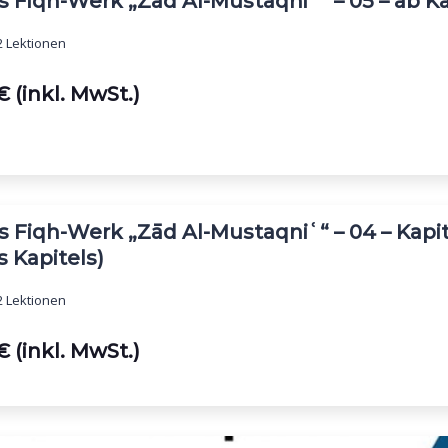
s Fiqh-Werk „Zād Al-Mustaqniʿ“ – 05 – ab K
 Lektionen
 (inkl. MwSt.)
s Fiqh-Werk „Zād Al-Mustaqniʿ“ – 04 – Kap
s Kapitels)
 Lektionen
 (inkl. MwSt.)