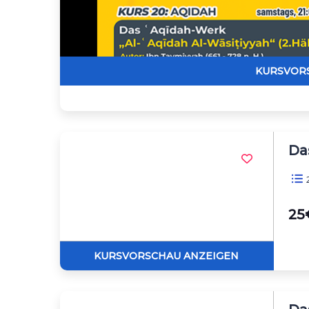
Da
2
25€