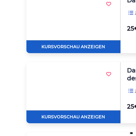
Da
2
25€
Da
de
2
25€