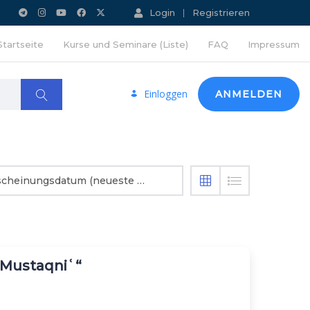
Login
Registrieren
Startseite
Kurse und Seminare (Liste)
FAQ
Impressum
Einloggen
ANMELDEN
Erscheinungsdatum (neueste zuerst)
l-Mustaqniʿ“