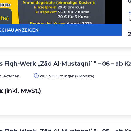
d
2
s Fiqh-Werk „Zād Al-Mustaqniʿ“ – 06 – ab Ka
 Lektionen
ca. 12/13 Sitzungen (3 Monate)
 (inkl. MwSt.)