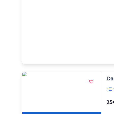
Da
1
25€