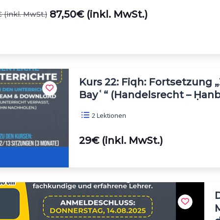
87,50€ (inkl. MwSt.)
 (inkl. MwSt.)
Kurs 22: Fiqh: Fortsetzung „
Bayʿ“ (Handelsrecht – Ḥanba
2 Lektionen
29€ (inkl. MwSt.)
D
M