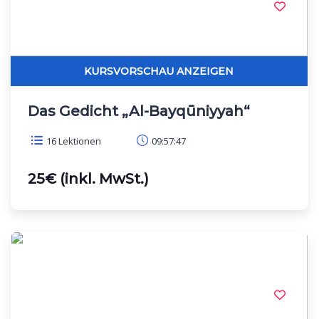
Das Gedicht „Al-Bayqūniyyah“
16 Lektionen
09:57:47
25€ (inkl. MwSt.)