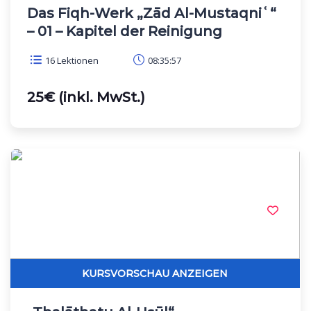
Das Fiqh-Werk „Zād Al-Mustaqniʿ“
– 01 – Kapitel der Reinigung
16 Lektionen
08:35:57
25€ (inkl. MwSt.)