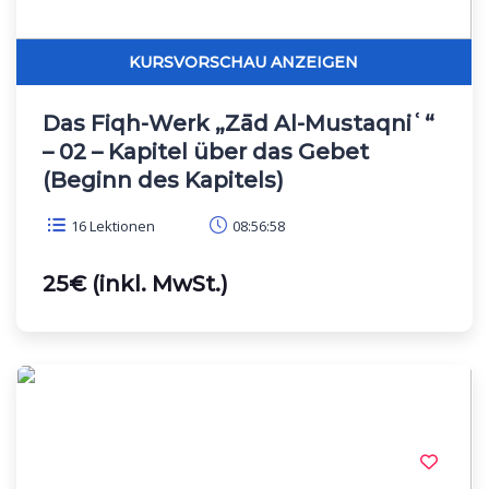
Das Fiqh-Werk „Zād Al-Mustaqniʿ“
– 02 – Kapitel über das Gebet
(Beginn des Kapitels)
16 Lektionen
08:56:58
25€ (inkl. MwSt.)