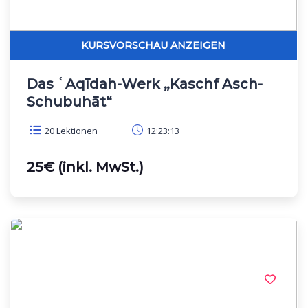
Das ʿAqīdah-Werk „Kaschf Asch-
Schubuhāt“
20 Lektionen
12:23:13
25€ (inkl. MwSt.)