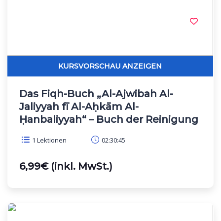
Das Fiqh-Buch „Al-Ajwibah Al-
Jaliyyah fī Al-Aḥkām Al-
Ḥanbaliyyah“ – Buch der Reinigung
1 Lektionen
02:30:45
6,99€ (inkl. MwSt.)