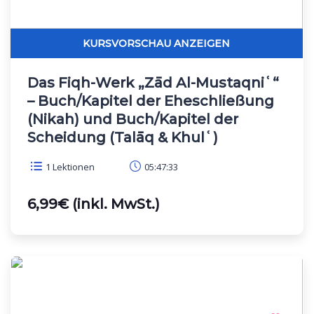
Das Fiqh-Werk „Zād Al-Mustaqniʿ“
– Buch/Kapitel der Eheschließung
(Nikah) und Buch/Kapitel der
Scheidung (Talāq & Khulʿ)
1 Lektionen
05:47:33
6,99€ (inkl. MwSt.)