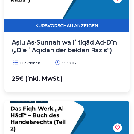
Aṣlu As-Sunnah wa Iʿtiqād Ad-Dīn
(„Die ʿAqīdah der beiden Rāzīs“)
1 Lektionen
11:19:05
25€ (inkl. MwSt.)