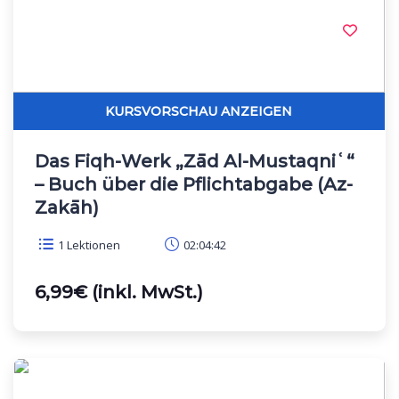
Das Fiqh-Werk „Zād Al-Mustaqniʿ“
– Buch über die Pflichtabgabe (Az-
Zakāh)
1 Lektionen
02:04:42
6,99€ (inkl. MwSt.)