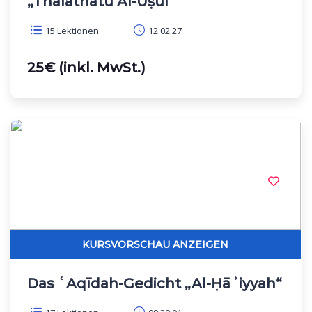
„Thalāthatu Al-Uṣūl“
15 Lektionen
12:02:27
25€ (inkl. MwSt.)
Das ʿAqīdah-Gedicht „Al-Ḥāʾiyyah“