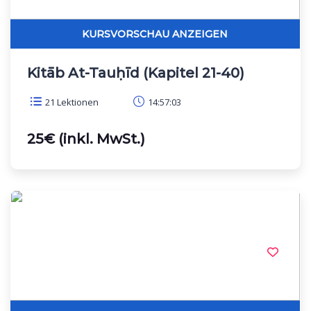
Kitāb At-Tauḥīd (Kapitel 21-40)
21 Lektionen
14:57:03
25€ (inkl. MwSt.)