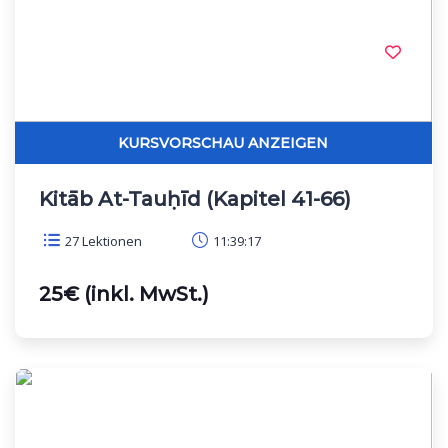
Kitāb At-Tauḥīd (Kapitel 41-66)
27 Lektionen
11:39:17
25€ (inkl. MwSt.)