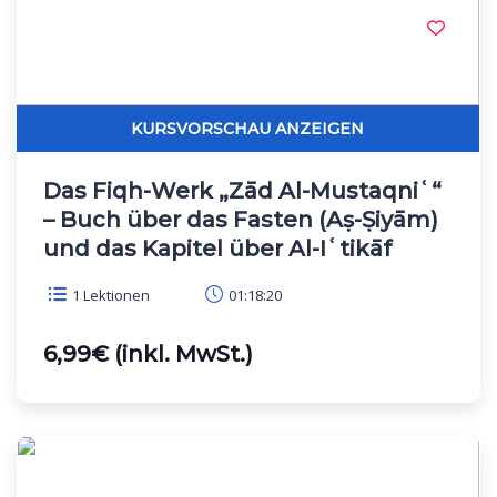
Das Fiqh-Werk „Zād Al-Mustaqniʿ“
– Buch über das Fasten (Aṣ-Ṣiyām)
und das Kapitel über Al-Iʿtikāf
1 Lektionen
01:18:20
6,99€ (inkl. MwSt.)