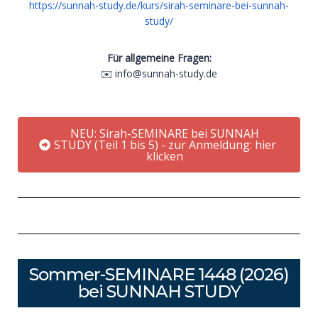
https://sunnah-study.de/kurs/sirah-seminare-bei-sunnah-
study/
Für allgemeine Fragen:
✉️ info@sunnah-study.de
NEU: Sirah-SEMINARE bei SUNNAH
STUDY (Teil 1 bis 5) - zur Anmeldung: hier
klicken
Sommer-SEMINARE 1448 (2026)
bei SUNNAH STUDY