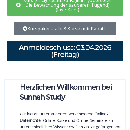
Kurs 24: „Ḥirāsatu Al-Faḍīlah“ (Übersetzt:
Die Bewachung der sauberen Tugend)
(Live-Kurs)
Kurspaket – alle 3 Kurse (mit Rabatt):
Anmeldeschluss: 03.04.2026
(Freitag)
Herzlichen Willkommen bei
Sunnah Study
Wir bieten unter anderem verschiedene
Online-
Unterrichte
, Online-Kurse und Online-Seminare zu
unterschiedlichen Wissenschaften an, angefangen von