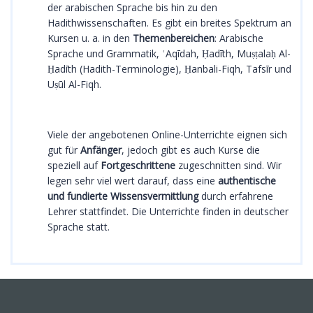
der arabischen Sprache bis hin zu den
Hadithwissenschaften. Es gibt ein breites Spektrum an
Kursen u. a. in den
Themenbereichen
: Arabische
Sprache und Grammatik, ʿAqīdah, Ḥadīth, Muṣṭalaḥ Al-
Ḥadīth (Hadith-Terminologie), Ḥanbali-Fiqh, Tafsīr und
Uṣūl Al-Fiqh.
Viele der angebotenen Online-Unterrichte eignen sich
gut für
Anfänger
, jedoch gibt es auch Kurse die
speziell auf
Fortgeschrittene
zugeschnitten sind. Wir
legen sehr viel wert darauf, dass eine
authentische
und fundierte Wissensvermittlung
durch erfahrene
Lehrer stattfindet. Die Unterrichte finden in deutscher
Sprache statt.