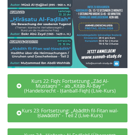
Kurs 22: Fiqh: Fortsetzung „Zād Al-
Mustaqniʿ“ - ab „Kitāb Al-Bayʿ“
(Handelsrecht - Ḥanbalī-Fiqh) (Live-Kurs)
Kurs 23: Fortsetzung: „Aḥādīth fil-Fitan wal-
Ḥawādith“ - Teil 2 (Live-Kurs)