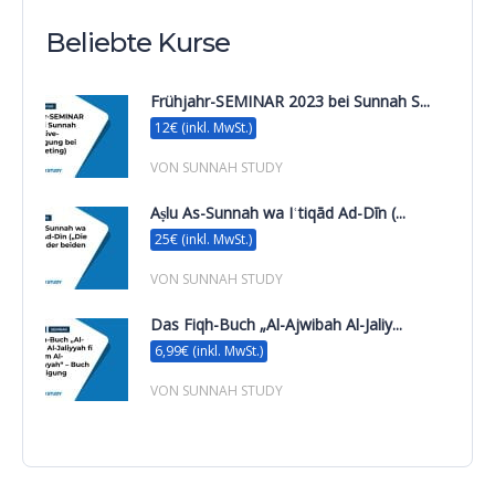
Beliebte Kurse
Frühjahr-SEMINAR 2023 bei Sunnah S...
12€ (inkl. MwSt.)
VON SUNNAH STUDY
Aṣlu As-Sunnah wa Iʿtiqād Ad-Dīn (...
25€ (inkl. MwSt.)
VON SUNNAH STUDY
Das Fiqh-Buch „Al-Ajwibah Al-Jaliy...
6,99€ (inkl. MwSt.)
VON SUNNAH STUDY