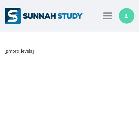
Toggle nav
[pmpro_levels]