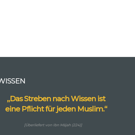
WISSEN
„Das Streben nach Wissen ist
eine Pflicht für jeden Muslim.“
[Überliefert von Ibn Mājah (224)]