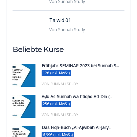
Von Sunnah Study
Tajwid 01
Von Sunnah Study
Beliebte Kurse
Frühjahr-SEMINAR 2023 bei Sunnah S...
12€ (inkl. MwSt.)
VON SUNNAH STUDY
Aṣlu As-Sunnah wa Iʿtiqād Ad-Dīn (...
25€ (inkl. MwSt.)
VON SUNNAH STUDY
Das Fiqh-Buch „Al-Ajwibah Al-Jaliy...
6,99€ (inkl. MwSt.)