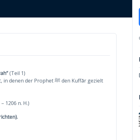
yah“
(Teil 1)
r Prophet ﷺ den Kuffār gezielt
 1206 n. H.)
ichten)
.