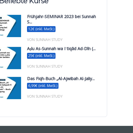
Beliebte Kurse
Frühjahr-SEMINAR 2023 bei Sunnah
S...
12€ (inkl. MwSt.)
VON SUNNAH STUDY
Aṣlu As-Sunnah wa Iʿtiqād Ad-Dīn (...
25€ (inkl. MwSt.)
VON SUNNAH STUDY
Das Fiqh-Buch „Al-Ajwibah Al-Jaliy...
6,99€ (inkl. MwSt.)
VON SUNNAH STUDY