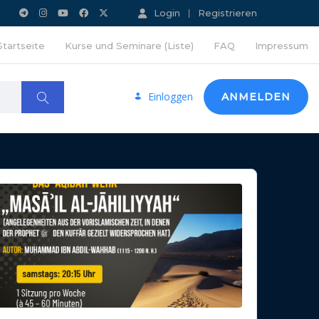
Login
Registrieren
Startseite
Kurse und Seminare (Liste)
FAQ
Impressum
Einloggen
ANMELDEN