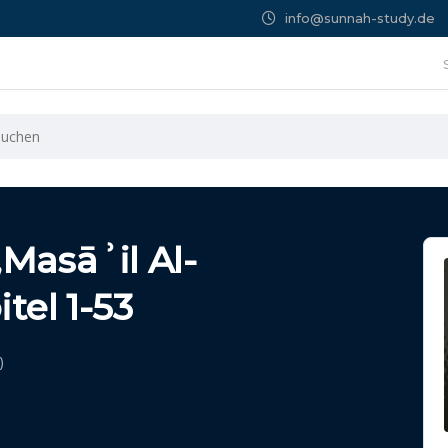
info@sunnah-study.de
Masāʾil Al-
itel 1-53
)