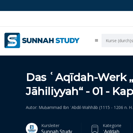
Das ʿAqīdah-Werk „
Jāhiliyyah“ - 01 - Kap
Autor: Muḥammad Ibn ʿAbdil-Wahhāb (1115 - 1206 n. H.
Kursleiter
Kategorie
Sunnah Study
ʿAqīdah