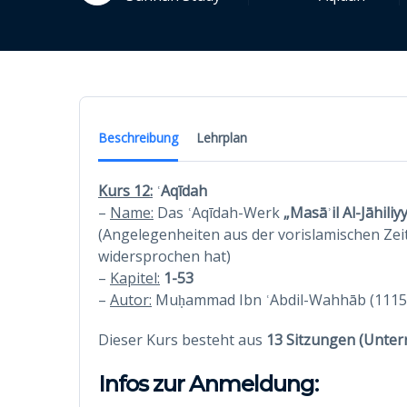
Beschreibung
Lehrplan
Kurs 12:
ʿAqīdah
–
Name:
Das ʿAqīdah-Werk
„Masāʾil Al-Jāhiliy
(Angelegenheiten aus der vorislamischen Zeit, in denen de
widersprochen hat)
–
Kapitel:
1-53
–
Autor:
Muḥammad Ibn ʿAbdil-Wahhāb (1115 –
Dieser Kurs besteht aus
13 Sitzungen (Unterr
Infos zur Anmeldung: