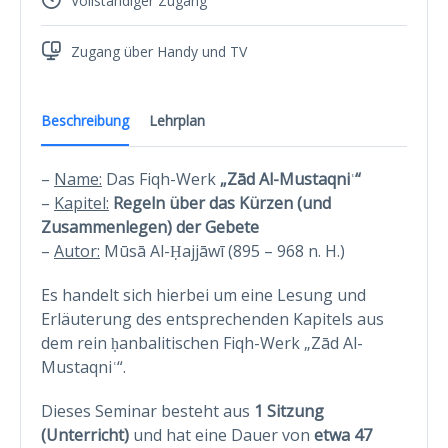
Vollständiger Zugang
Zugang über Handy und TV
Beschreibung
Lehrplan
–
Name:
Das Fiqh-Werk
„Zād Al-Mustaqniʿ“
–
Kapitel:
Regeln über das Kürzen (und
Zusammenlegen) der Gebete
–
Autor:
Mūsā Al-Ḥajjāwī (895 – 968 n. H.)
Es handelt sich hierbei um eine Lesung und
Erläuterung des entsprechenden Kapitels aus
dem rein ḥanbalitischen Fiqh-Werk „Zād Al-
Mustaqniʿ“.
Dieses Seminar besteht aus
1 Sitzung
(Unterricht)
und hat eine Dauer von
etwa
47