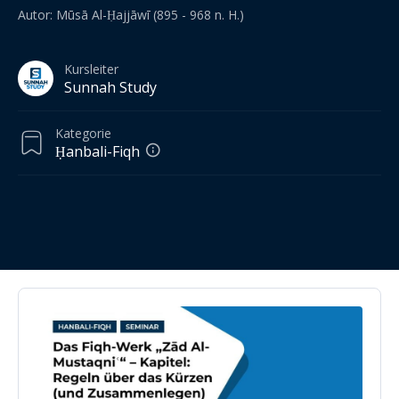
Autor: Mūsā Al-Ḥajjāwī (895 - 968 n. H.)
Kursleiter
Sunnah Study
Kategorie
Ḥanbali-Fiqh