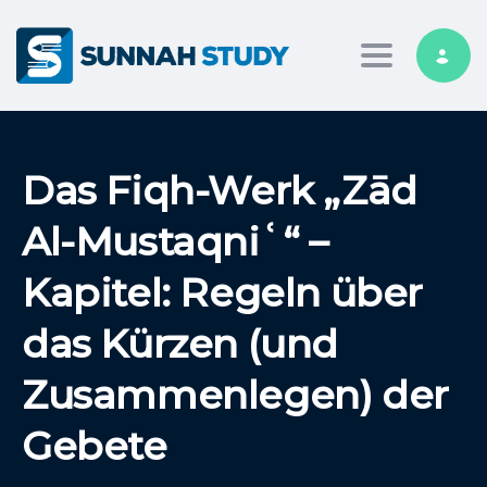
Toggle nav
Das Fiqh-Werk „Zād
Al-Mustaqniʿ“ –
Kapitel: Regeln über
das Kürzen (und
Zusammenlegen) der
Gebete