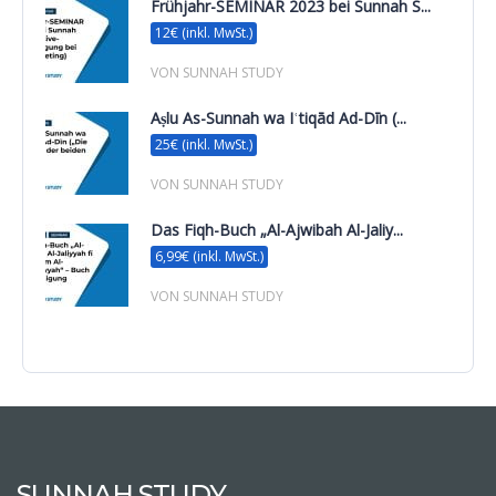
Frühjahr-SEMINAR 2023 bei Sunnah S...
12€ (inkl. MwSt.)
VON SUNNAH STUDY
Aṣlu As-Sunnah wa Iʿtiqād Ad-Dīn (...
25€ (inkl. MwSt.)
VON SUNNAH STUDY
Das Fiqh-Buch „Al-Ajwibah Al-Jaliy...
6,99€ (inkl. MwSt.)
VON SUNNAH STUDY
SUNNAH STUDY