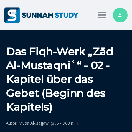
Toggle nav
Das Fiqh-Werk „Zād
Al-Mustaqniʿ“ - 02 -
Kapitel über das
Gebet (Beginn des
Kapitels)
Autor: Mūsā Al-Ḥajjāwī (895 - 968 n. H.)