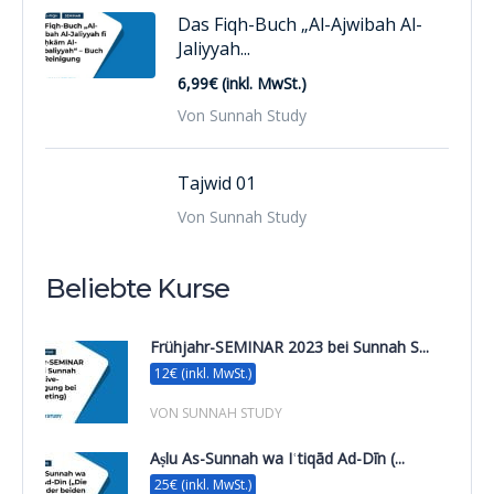
Das Fiqh-Buch „Al-Ajwibah Al-
Jaliyyah...
6,99€ (inkl. MwSt.)
Von Sunnah Study
Tajwid 01
Von Sunnah Study
Beliebte Kurse
Frühjahr-SEMINAR 2023 bei Sunnah S...
12€ (inkl. MwSt.)
VON SUNNAH STUDY
Aṣlu As-Sunnah wa Iʿtiqād Ad-Dīn (...
25€ (inkl. MwSt.)