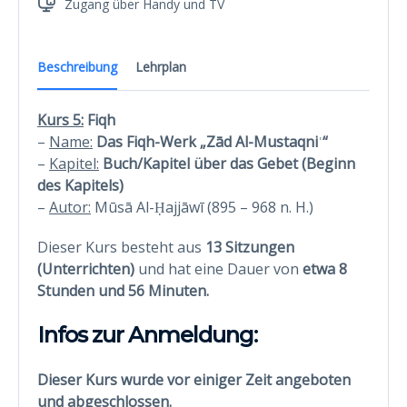
Zugang über Handy und TV
Beschreibung
Lehrplan
Kurs 5:
Fiqh
–
Name:
Das Fiqh-Werk „Zād Al-Mustaqniʿ“
–
Kapitel:
Buch/Kapitel über das Gebet (Beginn
des Kapitels)
–
Autor:
Mūsā Al-Ḥajjāwī (895 – 968 n. H.)
Dieser Kurs besteht aus
13 Sitzungen
(Unterrichten)
und hat eine Dauer von
etwa 8
Stunden
und 56 Minuten.
Infos zur Anmeldung:
Dieser Kurs wurde vor einiger Zeit angeboten
und abgeschlossen.