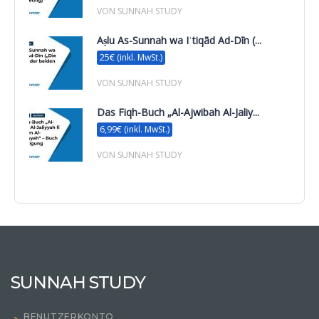
VON SUNNAH STUDY
Aṣlu As-Sunnah wa Iʿtiqād Ad-Dīn (...
25€ (inkl. MwSt.)
VON SUNNAH STUDY
Das Fiqh-Buch „Al-Ajwibah Al-Jaliy...
6,99€ (inkl. MwSt.)
VON SUNNAH STUDY
SUNNAH STUDY
BENUTZERKONTO