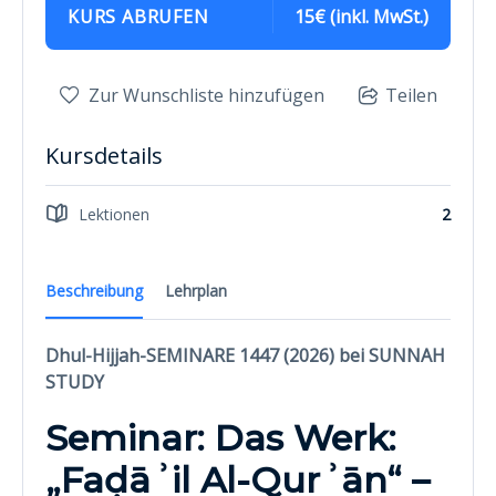
KURS ABRUFEN
15€ (inkl. MwSt.)
Zur Wunschliste hinzufügen
Teilen
Kursdetails
Lektionen
2
Beschreibung
Lehrplan
Dhul-Hijjah-SEMINARE 1447 (2026) bei SUNNAH
STUDY
Seminar: Das Werk:
„Faḍāʾil Al-Qurʾān“ –