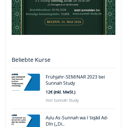
Beliebte Kurse
Frühjahr-SEMINAR 2023 bei
Sunnah Study
12€ (inkl. MwSt.)
Von Sunnah Study
Aṣlu As-Sunnah wa Iʿtiqād Ad-
Dīn („Di...