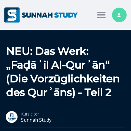
Toggle nav
NEU: Das Werk:
„Faḍāʾil Al-Qurʾān“
(Die Vorzüglichkeiten
des Qurʾāns) - Teil 2
Kursleiter
Sunnah Study