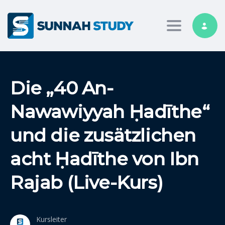
Toggle nav
Die „40 An-
Nawawiyyah Ḥadīthe“
und die zusätzlichen
acht Ḥadīthe von Ibn
Rajab (Live-Kurs)
Kursleiter