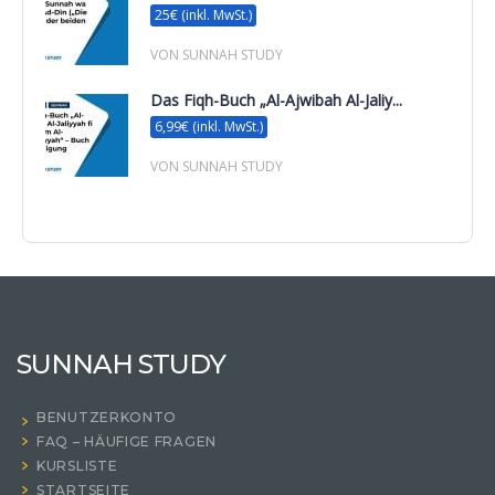
25€ (inkl. MwSt.)
VON SUNNAH STUDY
Das Fiqh-Buch „Al-Ajwibah Al-Jaliy...
6,99€ (inkl. MwSt.)
VON SUNNAH STUDY
SUNNAH STUDY
BENUTZERKONTO
FAQ – HÄUFIGE FRAGEN
KURSLISTE
STARTSEITE