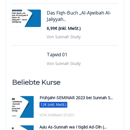
Das Fiqh-Buch „Al-Ajwibah Al-
Jaliyyah...
6,99€ (inkl. MwSt.)
Von Sunnah Study
Tajwid 01
Von Sunnah Study
Beliebte Kurse
Frühjahr-SEMINAR 2023 bei Sunnah S...
12€ (inkl. MwSt.)
VON SUNNAH STUDY
Aṣlu As-Sunnah wa Iʿtiqād Ad-Dīn (...