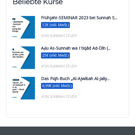
Beliebte Kurse
Frühjahr-SEMINAR 2023 bei Sunnah S...
12€ (inkl. MwSt.)
VON SUNNAH STUDY
Aṣlu As-Sunnah wa Iʿtiqād Ad-Dīn (...
25€ (inkl. MwSt.)
VON SUNNAH STUDY
Das Fiqh-Buch „Al-Ajwibah Al-Jaliy...
6,99€ (inkl. MwSt.)
VON SUNNAH STUDY