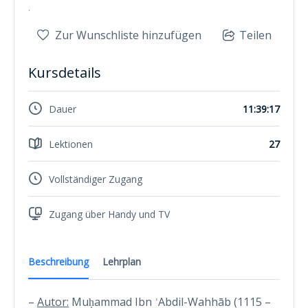
.
Zur Wunschliste hinzufügen
Teilen
Kursdetails
Dauer
11:39:17
Lektionen
27
Vollständiger Zugang
Zugang über Handy und TV
Beschreibung
Lehrplan
–
Autor:
Muḥammad Ibn ʿAbdil-Wahhāb (1115 –