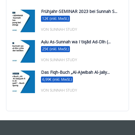
Frühjahr-SEMINAR 2023 bei Sunnah S...
12€ (inkl. MwSt.)
VON SUNNAH STUDY
Aṣlu As-Sunnah wa Iʿtiqād Ad-Dīn (...
25€ (inkl. MwSt.)
VON SUNNAH STUDY
Das Fiqh-Buch „Al-Ajwibah Al-Jaliy...
6,99€ (inkl. MwSt.)
VON SUNNAH STUDY