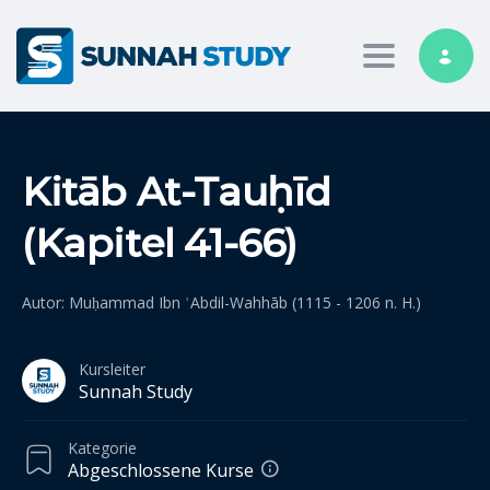
Toggle nav
Kitāb At-Tauḥīd
(Kapitel 41-66)
Autor: Muḥammad Ibn ʿAbdil-Wahhāb (1115 - 1206 n. H.)
Kursleiter
Sunnah Study
Kategorie
Abgeschlossene Kurse