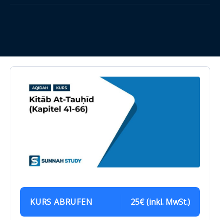
KURS ABRUFEN
25€ (inkl. MwSt.)