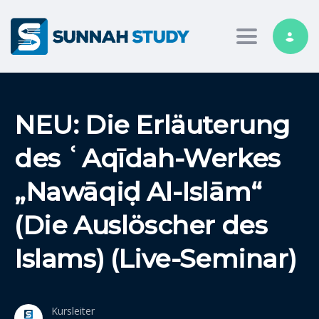
Toggle nav
NEU: Die Erläuterung
des ʿAqīdah-Werkes
„Nawāqiḍ Al-Islām“
(Die Auslöscher des
Islams) (Live-Seminar)
Kursleiter