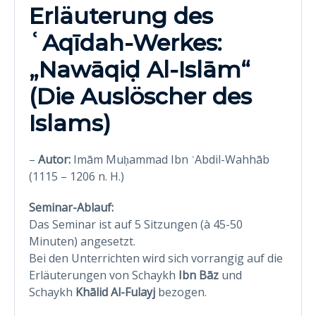
Erläuterung des
ʿAqīdah-Werkes:
„Nawāqiḍ Al-Islām“
(Die Auslöscher des
Islams)
–
Autor:
Imām Muḥammad Ibn ʿAbdil-Wahhāb
(1115 – 1206 n. H.)
Seminar-Ablauf:
Das Seminar ist auf 5 Sitzungen (à 45-50
Minuten) angesetzt.
Bei den Unterrichten wird sich vorrangig auf die
Erläuterungen von Schaykh
Ibn Bāz
und
Schaykh
Khālid Al-Fulayj
bezogen.