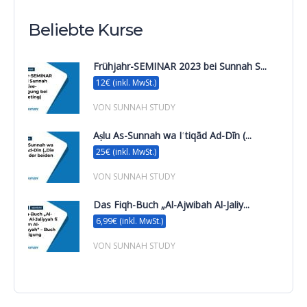
Beliebte Kurse
Frühjahr-SEMINAR 2023 bei Sunnah S...
12€ (inkl. MwSt.)
VON SUNNAH STUDY
Aṣlu As-Sunnah wa Iʿtiqād Ad-Dīn (...
25€ (inkl. MwSt.)
VON SUNNAH STUDY
Das Fiqh-Buch „Al-Ajwibah Al-Jaliy...
6,99€ (inkl. MwSt.)
VON SUNNAH STUDY