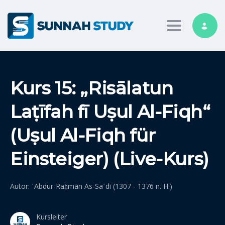
Toggle nav
Kurs 15: „Risālatun
Laṭīfah fī Uṣul Al-Fiqh“
(Uṣul Al-Fiqh für
Einsteiger) (Live-Kurs)
Autor: ʿAbdur-Raḥmān As-Saʿdī (1307 - 1376 n. H.)
Kursleiter