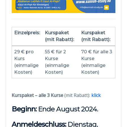
Einzelpreis:
Kurspaket
Kurspaket
(mit Rabatt):
(mit Rabatt):
Einzelpreis:
Kurspaket
Kurspaket
29 € pro
55 € für 2
70 € für alle 3
(mit Rabatt):
(mit Rabatt):
Kurs
Kurse
Kurse
(einmalige
(einmalige
(einmalige
Kosten)
Kosten)
Kosten)
Kurspaket – alle 3 Kurse
(mit Rabatt):
klick
Beginn:
Ende August 2024.
Anmeldeschluss
:
Dienstag,