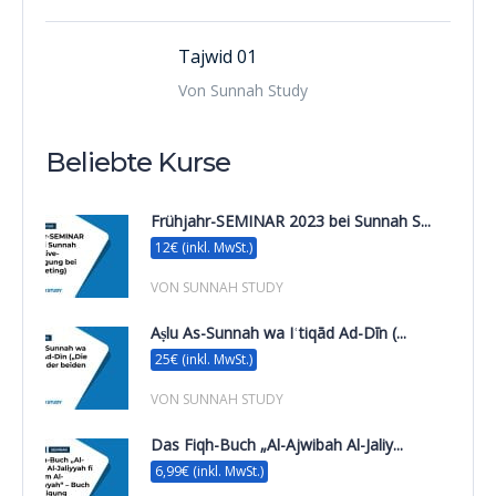
Tajwid 01
Von Sunnah Study
Beliebte Kurse
Frühjahr-SEMINAR 2023 bei Sunnah S...
12€ (inkl. MwSt.)
VON SUNNAH STUDY
Aṣlu As-Sunnah wa Iʿtiqād Ad-Dīn (...
25€ (inkl. MwSt.)
VON SUNNAH STUDY
Das Fiqh-Buch „Al-Ajwibah Al-Jaliy...
6,99€ (inkl. MwSt.)