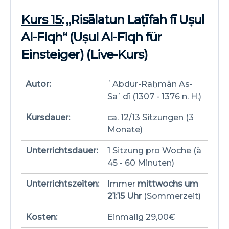
Kurs 15:
„Risālatun Laṭīfah fī Uṣul
Al-Fiqh“ (Uṣul Al-Fiqh für
Einsteiger) (Live-Kurs)
Autor:
ʿAbdur-Raḥmān As-
Saʿdī (1307 - 1376 n. H.)
Kursdauer:
ca. 12/13 Sitzungen (3
Monate)
Unterrichtsdauer:
1 Sitzung pro Woche (à
45 - 60 Minuten)
Unterrichtszeiten:
Immer
mittwochs um
21:15 Uhr
(Sommerzeit)
Kosten:
Einmalig 29,00€