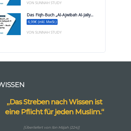
VON SUNNAH STUDY
Das Fiqh-Buch „Al-Ajwibah Al-Jaliy...
6,99€ (inkl. MwSt.)
VON SUNNAH STUDY
WISSEN
„Das Streben nach Wissen ist
eine Pflicht für jeden Muslim.“
[Überliefert von Ibn Mājah (224)]