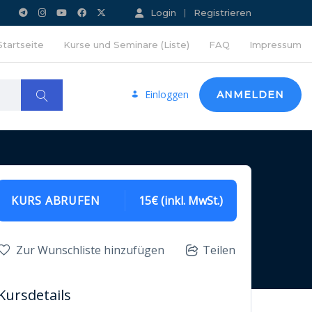
Login
Registrieren
Startseite
Kurse und Seminare (Liste)
FAQ
Impressum
Einloggen
ANMELDEN
KURS ABRUFEN
15€ (inkl. MwSt.)
Zur Wunschliste hinzufügen
Teilen
Kursdetails