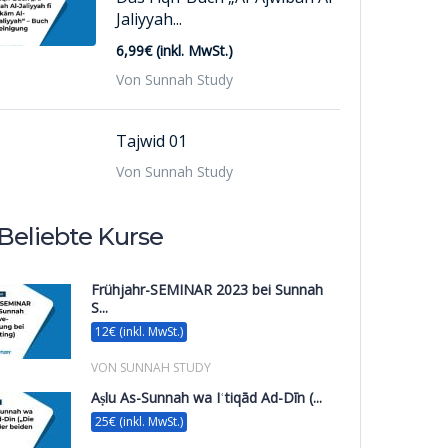
Jaliyyah...
6,99€ (inkl. MwSt.)
Von Sunnah Study
Tajwid 01
Von Sunnah Study
Beliebte Kurse
Frühjahr-SEMINAR 2023 bei Sunnah
S...
12€ (inkl. MwSt.)
VON SUNNAH STUDY
Aṣlu As-Sunnah wa Iʿtiqād Ad-Dīn (...
25€ (inkl. MwSt.)