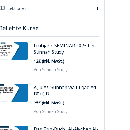
Lektionen
1
Beliebte Kurse
Frühjahr-SEMINAR 2023 bei
Sunnah Study
12€ (inkl. MwSt.)
Von Sunnah Study
Aṣlu As-Sunnah wa Iʿtiqād Ad-
Dīn („Di...
25€ (inkl. MwSt.)
Von Sunnah Study
Das Fiqh-Buch „Al-Ajwibah Al-