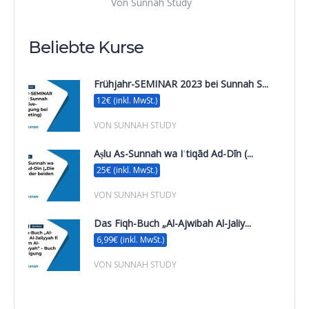
Von Sunnah Study
Beliebte Kurse
Frühjahr-SEMINAR 2023 bei Sunnah S...
12€ (inkl. MwSt.)
VON SUNNAH STUDY
Aṣlu As-Sunnah wa Iʿtiqād Ad-Dīn (...
25€ (inkl. MwSt.)
VON SUNNAH STUDY
Das Fiqh-Buch „Al-Ajwibah Al-Jaliy...
6,99€ (inkl. MwSt.)
VON SUNNAH STUDY