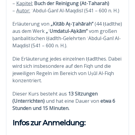
–
Kapitel:
Buch der Reinigung (At-Taharah)
–
Autor:
ʿAbdul-Ġanī Al-Maqdisī (541 – 600 n. H.)
Erläuterung von
„Kitāb Aṭ-Ṭahārah“
(44 Ḥadīthe)
aus dem Werk
„ʿUmdatul-Aḥkām“
vom großen
ḥanbalitischen Ḥadīth-Gelehrten ʿAbdul-Ġanī Al-
Maqdisī (541 – 600 n. H.).
Die Erläuterung jedes einzelnen Ḥadīthes. Dabei
wird sich insbesondere auf den Fiqh und die
jeweiligen Regeln im Bereich von Uṣūl Al-Fiqh
konzentriert.
Dieser Kurs besteht aus
13 Sitzungen
(Unterrichten)
und hat eine Dauer von
etwa 6
Stunden und 15 Minuten
.
Infos zur Anmeldung: