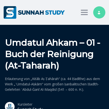
Toggle nav
Umdatul Ahkam – 01 -
Buch der Reinigung
(At-Taharah)
Erläuterung von „Kitāb Aṭ-Ṭahārah“ (ca. 44 Ḥadīthe) aus dem
Werk „ʿUmdatul-Aḥkām“ vom großen ḥanbalitischen Ḥadīth-
Gelehrten ʿAbdul-Ġanī Al-Maqdisī (541 – 600 n. H.).
Kursleiter