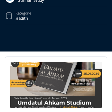
Sunnah Study
Kategorie
Ḥadīth