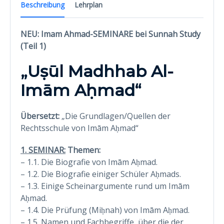
Beschreibung
Lehrplan
NEU: Imam Ahmad-SEMINARE bei Sunnah Study
(Teil 1)
„Uṣūl Madhhab Al-
Imām Aḥmad“
Übersetzt:
„Die Grundlagen/Quellen der
Rechtsschule von Imām Aḥmad“
1. SEMINAR:
Themen:
– 1.1. Die Biografie von Imām Aḥmad.
– 1.2. Die Biografie einiger Schüler Aḥmads.
– 1.3. Einige Scheinargumente rund um Imām
Aḥmad.
– 1.4. Die Prüfung (Miḥnah) von Imām Aḥmad.
– 1.5. Namen und Fachbegriffe, über die der