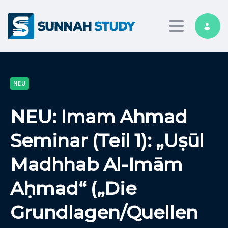
Toggle nav
NEU
NEU: Imam Ahmad
Seminar (Teil 1): „Uṣūl
Madhhab Al-Imām
Aḥmad“ („Die
Grundlagen/Quellen