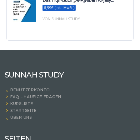
Das Fiqh-Buch „Al-Ajwibah Al-Jaliy...
6,99€ (inkl. MwSt.)
VON SUNNAH STUDY
SUNNAH STUDY
BENUTZERKONTO
FAQ – HÄUFIGE FRAGEN
KURSLISTE
STARTSEITE
ÜBER UNS
SEITEN