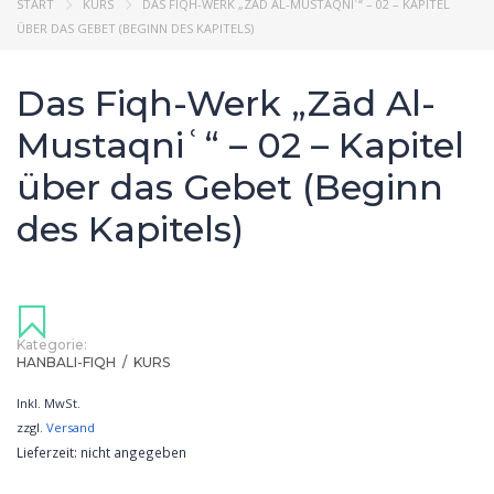
START
KURS
DAS FIQH-WERK „ZĀD AL-MUSTAQNIʿ“ – 02 – KAPITEL
ÜBER DAS GEBET (BEGINN DES KAPITELS)
Das Fiqh-Werk „Zād Al-
Mustaqniʿ“ – 02 – Kapitel
über das Gebet (Beginn
des Kapitels)
Kategorie:
HANBALI-FIQH
/
KURS
Inkl. MwSt.
zzgl.
Versand
Lieferzeit: nicht angegeben