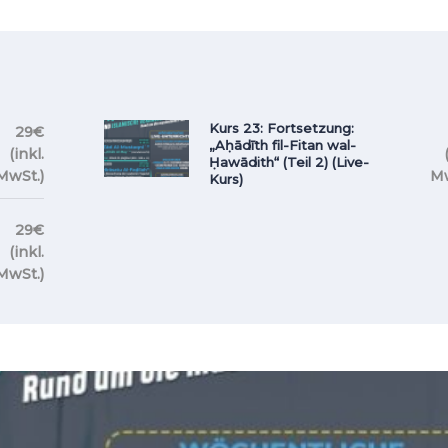
Kurs 23: Fortsetzung:
29€
„Aḥādīth fil-Fitan wal-
(inkl.
Ḥawādith“ (Teil 2) (Live-
MwSt.)
Mw
Kurs)
29€
(inkl.
MwSt.)