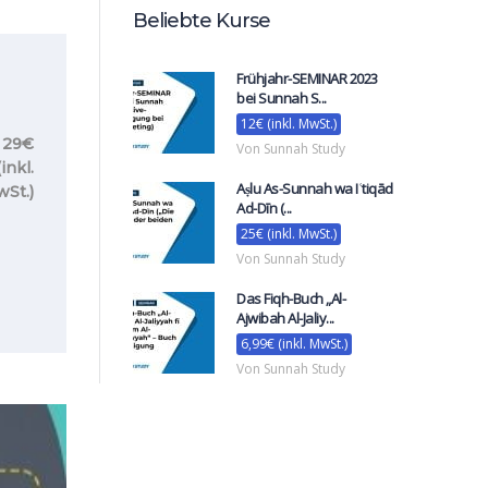
Beliebte Kurse
Frühjahr-SEMINAR 2023
bei Sunnah S...
12€ (inkl. MwSt.)
29€
Von Sunnah Study
(inkl.
Aṣlu As-Sunnah wa Iʿtiqād
St.)
Ad-Dīn (...
25€ (inkl. MwSt.)
Von Sunnah Study
Das Fiqh-Buch „Al-
Ajwibah Al-Jaliy...
6,99€ (inkl. MwSt.)
Von Sunnah Study