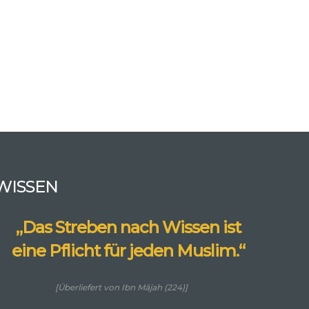
WISSEN
„Das Streben nach Wissen ist
eine Pflicht für jeden Muslim.“
[Überliefert von Ibn Mājah (224)]