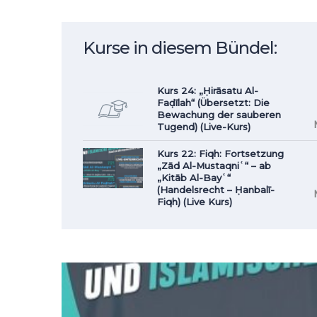
Kurse in diesem Bündel:
Kurs 24: „Ḥirāsatu Al-
Faḍīlah“ (Übersetzt: Die
Bewachung der sauberen
Tugend) (Live-Kurs)
Kurs 22: Fiqh: Fortsetzung
„Zād Al-Mustaqniʿ“ – ab
„Kitāb Al-Bayʿ“
(Handelsrecht – Ḥanbalī-
Fiqh) (Live Kurs)