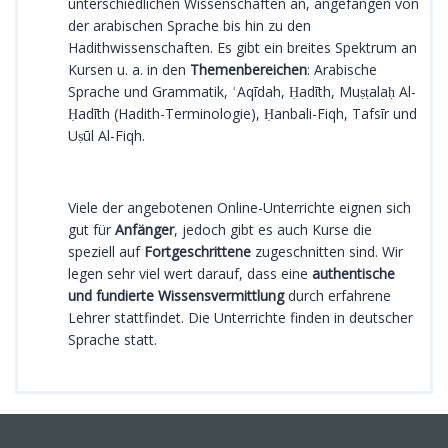
unterschiedlichen Wissenschaften an, angefangen von
der arabischen Sprache bis hin zu den
Hadithwissenschaften. Es gibt ein breites Spektrum an
Kursen u. a. in den
Themenbereichen
: Arabische
Sprache und Grammatik, ʿAqīdah, Ḥadīth, Muṣṭalaḥ Al-
Ḥadīth (Hadith-Terminologie), Ḥanbali-Fiqh, Tafsīr und
Uṣūl Al-Fiqh.
Viele der angebotenen Online-Unterrichte eignen sich
gut für
Anfänger
, jedoch gibt es auch Kurse die
speziell auf
Fortgeschrittene
zugeschnitten sind. Wir
legen sehr viel wert darauf, dass eine
authentische
und fundierte Wissensvermittlung
durch erfahrene
Lehrer stattfindet. Die Unterrichte finden in deutscher
Sprache statt.