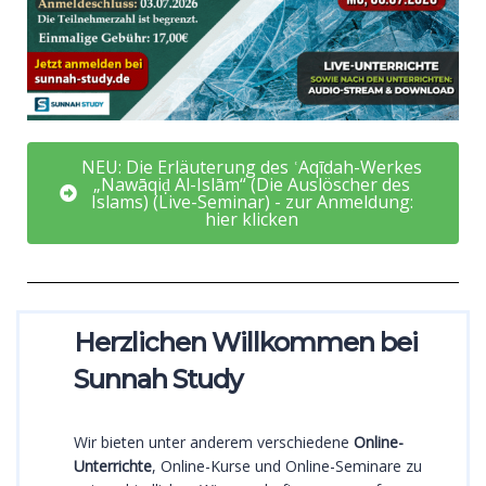
NEU: Die Erläuterung des ʿAqīdah-Werkes
„Nawāqiḍ Al-Islām“ (Die Auslöscher des
Islams) (Live-Seminar) - zur Anmeldung:
hier klicken
Herzlichen Willkommen bei
Sunnah Study
Wir bieten unter anderem verschiedene
Online-
Unterrichte
, Online-Kurse und Online-Seminare zu