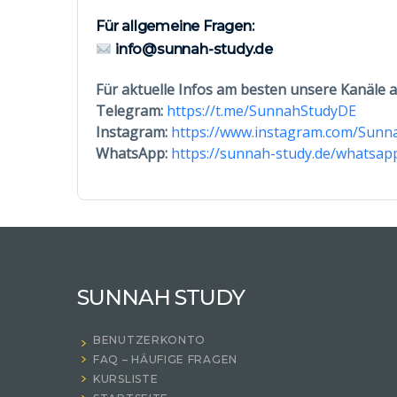
Für allgemeine Fragen:
info@sunnah-study.de
Für aktuelle Infos am besten unsere Kanäle 
Telegram:
https://t.me/SunnahStudyDE
Instagram:
https://www.instagram.com/Sunn
WhatsApp:
https://sunnah-study.de/whatsap
SUNNAH STUDY
BENUTZERKONTO
FAQ – HÄUFIGE FRAGEN
KURSLISTE