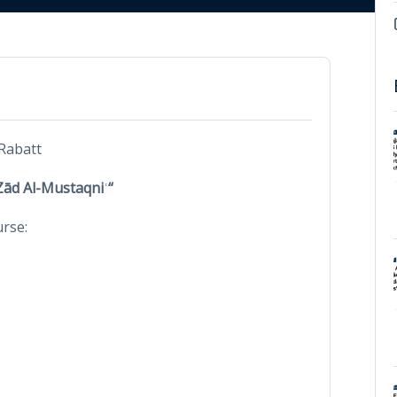
Rabatt
Zād Al-Mustaqniʿ“
urse: