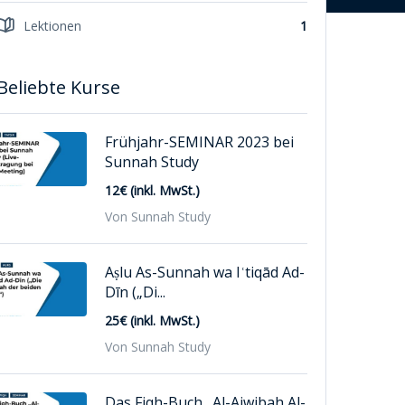
Lektionen
1
Beliebte Kurse
Frühjahr-SEMINAR 2023 bei
Sunnah Study
12€ (inkl. MwSt.)
Von Sunnah Study
Aṣlu As-Sunnah wa Iʿtiqād Ad-
Dīn („Di...
25€ (inkl. MwSt.)
Von Sunnah Study
Das Fiqh-Buch „Al-Ajwibah Al-