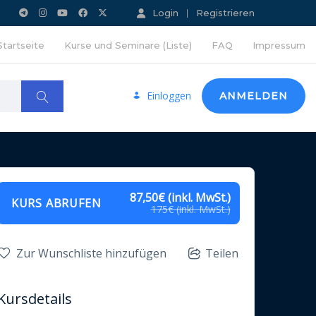
Login
Registrieren
Startseite
Kurse und Seminare (Liste)
FAQ
Impressum
Einloggen
ANMELDEN
87,50€ (inkl. MwSt.)
KURS ABRUFEN
175€ (inkl. MwSt.)
Zur Wunschliste hinzufügen
Teilen
Kursdetails