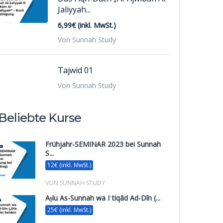
Jaliyyah...
6,99€ (inkl. MwSt.)
Von Sunnah Study
Tajwid 01
Von Sunnah Study
Beliebte Kurse
Frühjahr-SEMINAR 2023 bei Sunnah
S...
12€ (inkl. MwSt.)
VON SUNNAH STUDY
Aṣlu As-Sunnah wa Iʿtiqād Ad-Dīn (...
25€ (inkl. MwSt.)