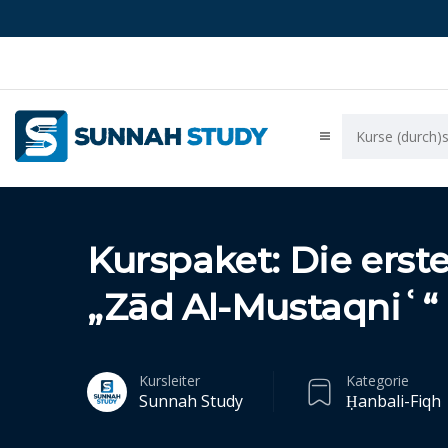
Kurspaket: Die erst
„Zād Al-Mustaqniʿ“
Kursleiter
Kategorie
Sunnah Study
Ḥanbali-Fiqh