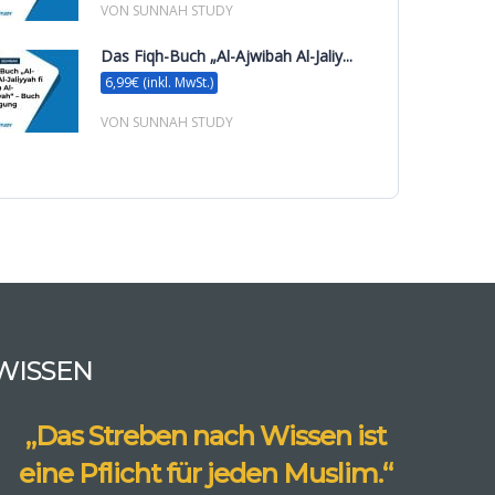
VON SUNNAH STUDY
Das Fiqh-Buch „Al-Ajwibah Al-Jaliy...
6,99€ (inkl. MwSt.)
VON SUNNAH STUDY
WISSEN
„Das Streben nach Wissen ist
eine Pflicht für jeden Muslim.“