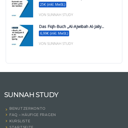
25€ (inkl. MwSt.)
VON SUNNAH STUDY
Das Fiqh-Buch „Al-Ajwibah Al-Jaliy...
6,99€ (inkl. MwSt.)
VON SUNNAH STUDY
SUNNAH STUDY
BENUTZERKONTO
FAQ – HÄUFIGE FRAGEN
KURSLISTE
STARTSEITE