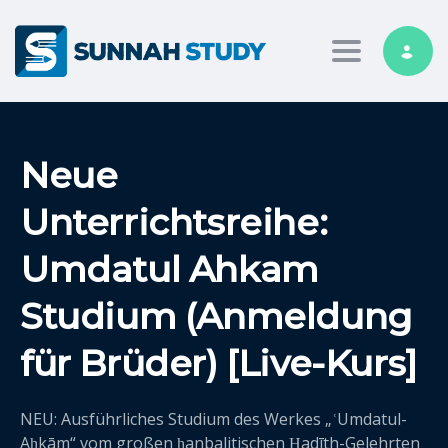
Toggle nav
Neue
Unterrichtsreihe:
Umdatul Ahkam
Studium (Anmeldung
für Brüder) [Live-Kurs]
NEU: Ausführliches Studium des Werkes „ʿUmdatul-
Aḥkām“ vom großen ḥanbalitischen Ḥadīth-Gelehrten