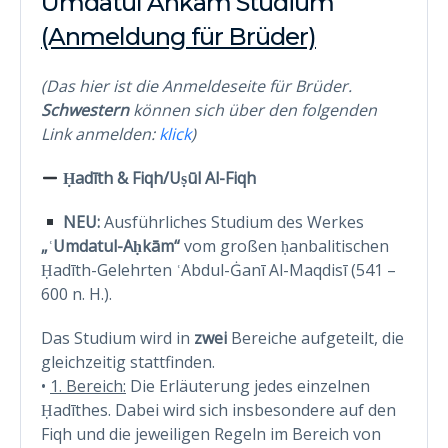
Umdatul Ahkam Studium
(Anmeldung für Brüder)
(Das hier ist die Anmeldeseite für Brüder.
Schwestern
können sich über den folgenden
Link anmelden:
klick
)
Ḥadīth & Fiqh/Uṣūl Al-Fiqh
NEU:
Ausführliches Studium des Werkes
„ʿUmdatul-Aḥkām“
vom großen ḥanbalitischen
Ḥadīth-Gelehrten ʿAbdul-Ġanī Al-Maqdisī (541 –
600 n. H.).
Das Studium wird in
zwei
Bereiche aufgeteilt, die
gleichzeitig stattfinden.
•
1. Bereich:
Die Erläuterung jedes einzelnen
Ḥadīthes. Dabei wird sich insbesondere auf den
Fiqh und die jeweiligen Regeln im Bereich von