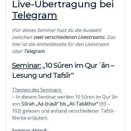
Live-Übertragung bei
Telegram
(Für dieses Seminar hast du die Auswahl
zwischen
zwei verschiedenen Livestreams
. Das
hier ist die Anmeldeseite für den Livestream
über
Telegram
.
Seminar:
„10 Sūren im Qurʾān –
Lesung und Tafsīr“
Themen des Seminars:
– In diesem Seminar werden 10 Sūren im Qurʾān
von
Sūrah „Aḍ-Ḍuḥā“ bis „At-Takāthur“
(93 –
102) gelesen und anhand verschiedener Tafsīr-
Werke erläutert.
Seminar-Ablauf: