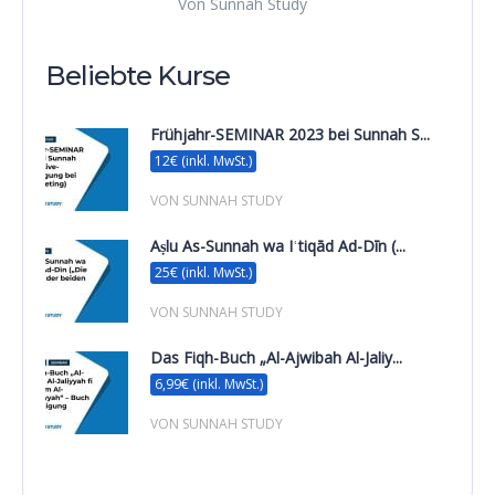
Von Sunnah Study
Beliebte Kurse
Frühjahr-SEMINAR 2023 bei Sunnah S...
12€ (inkl. MwSt.)
VON SUNNAH STUDY
Aṣlu As-Sunnah wa Iʿtiqād Ad-Dīn (...
25€ (inkl. MwSt.)
VON SUNNAH STUDY
Das Fiqh-Buch „Al-Ajwibah Al-Jaliy...
6,99€ (inkl. MwSt.)
VON SUNNAH STUDY