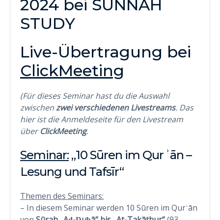
2024 bei SUNNAH
STUDY
Live-Übertragung bei
ClickMeeting
(Für dieses Seminar hast du die Auswahl
zwischen
zwei verschiedenen Livestreams
. Das
hier ist die Anmeldeseite für den Livestream
über
ClickMeeting
.
Seminar:
„10 Sūren im Qurʾān –
Lesung und Tafsīr“
Themen des Seminars:
– In diesem Seminar werden 10 Sūren im Qurʾān
von
Sūrah „Aḍ-Ḍuḥā“ bis „At-Takāthur“
(93 –