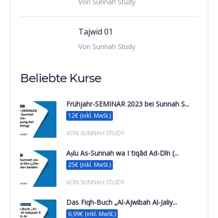
Von Sunnah Study
Tajwid 01
Von Sunnah Study
Beliebte Kurse
Frühjahr-SEMINAR 2023 bei Sunnah S...
12€ (inkl. MwSt.)
VON SUNNAH STUDY
Aṣlu As-Sunnah wa Iʿtiqād Ad-Dīn (...
25€ (inkl. MwSt.)
VON SUNNAH STUDY
Das Fiqh-Buch „Al-Ajwibah Al-Jaliy...
6,99€ (inkl. MwSt.)