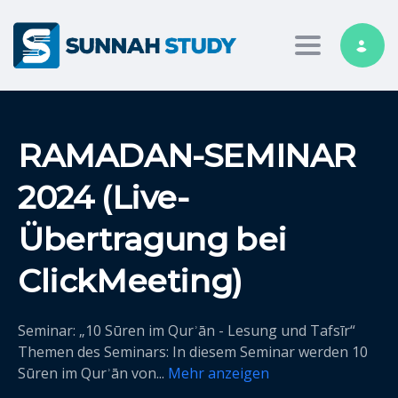
Toggle nav
RAMADAN-SEMINAR
2024 (Live-
Übertragung bei
ClickMeeting)
Seminar: „10 Sūren im Qurʾān - Lesung und Tafsīr“
Themen des Seminars: In diesem Seminar werden 10
Sūren im Qurʾān von
...
Mehr anzeigen